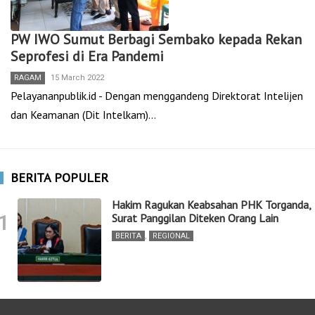
PW IWO Sumut Berbagi Sembako kepada Rekan
Seprofesi di Era Pandemi
RAGAM
15 March 2022
Pelayananpublik.id - Dengan menggandeng Direktorat Intelijen
dan Keamanan (Dit Intelkam)…
BERITA POPULER
Hakim Ragukan Keabsahan PHK Torganda,
1
Surat Panggilan Diteken Orang Lain
BERITA
,
REGIONAL