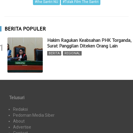
#the Santri NU
#Tolak Film The Santri
BERITA POPULER
Hakim Ragukan Keabsahan PHK Torganda,
1
Surat Panggilan Diteken Orang Lain
BERITA
,
REGIONAL
Telusuri
Redaksi
Pedoman Media Siber
About
Advertise