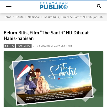
Toggle
navigation
Home
Berita
Nasional
Belum Rilis, Film “The Santri” NU Dihujat Habis-
Belum Rilis, Film “The Santri” NU Dihujat
Habis-habisan
BERITA
,
NASIONAL
/
17 September 2019 05:51 WIB