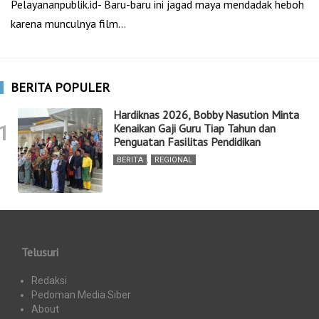
Pelayananpublik.id- Baru-baru ini jagad maya mendadak heboh
karena munculnya film…
BERITA POPULER
Hardiknas 2026, Bobby Nasution Minta
1
Kenaikan Gaji Guru Tiap Tahun dan
Penguatan Fasilitas Pendidikan
BERITA
,
REGIONAL
Telusuri
Redaksi
Pedoman Media Siber
About