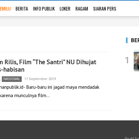
EMILU
BERITA
INFO PUBLIK
LOKER
RAGAM
SIARAN PERS
BE
1
 Rilis, Film “The Santri” NU Dihujat
s-habisan
,
NASIONAL
17 September 2019
nanpublik.id- Baru-baru ini jagad maya mendadak
karena munculnya film…
Ikuti k