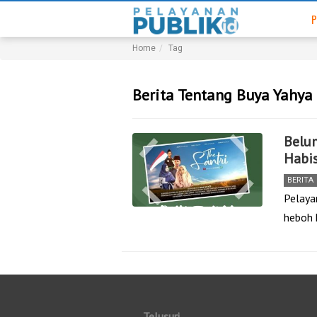
P
Home
Tag
Berita Tentang Buya Yahya
Belum
Habi
BERITA
Pelaya
heboh 
Telusuri