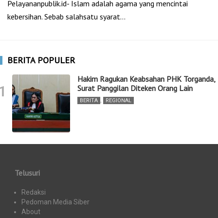
Pelayananpublik.id- Islam adalah agama yang mencintai
kebersihan. Sebab salahsatu syarat…
BERITA POPULER
Hakim Ragukan Keabsahan PHK Torganda,
1
Surat Panggilan Diteken Orang Lain
BERITA
,
REGIONAL
Telusuri
Redaksi
Pedoman Media Siber
About