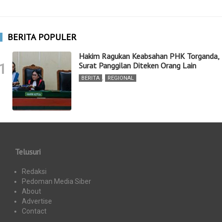
BERITA POPULER
Hakim Ragukan Keabsahan PHK Torganda,
1
Surat Panggilan Diteken Orang Lain
BERITA
,
REGIONAL
Telusuri
Redaksi
Pedoman Media Siber
About
Advertise
Contact