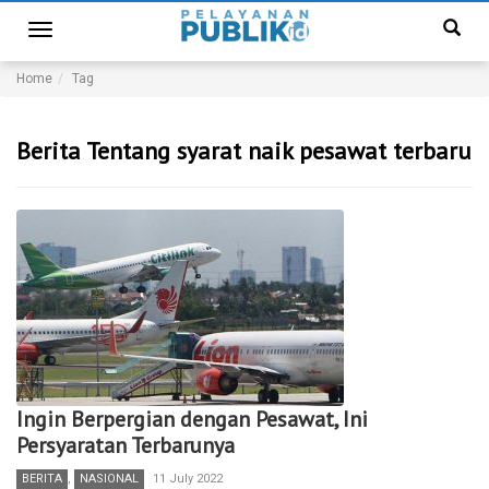
Toggle
navigation
Home
Tag
Berita Tentang syarat naik pesawat terbaru
Ingin Berpergian dengan Pesawat, Ini
Persyaratan Terbarunya
BERITA
,
NASIONAL
11 July 2022