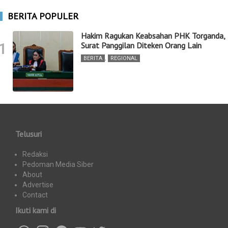
BERITA POPULER
Hakim Ragukan Keabsahan PHK Torganda,
1
Surat Panggilan Diteken Orang Lain
BERITA
,
REGIONAL
Telusuri
Redaksi
Pedoman Media Siber
About
Advertise
Contact
Ikuti kami di