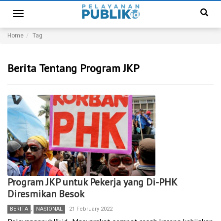
Toggle
navigation
Home
Tag
Berita Tentang Program JKP
Program JKP untuk Pekerja yang Di-PHK
Diresmikan Besok
BERITA
,
NASIONAL
21 February 2022