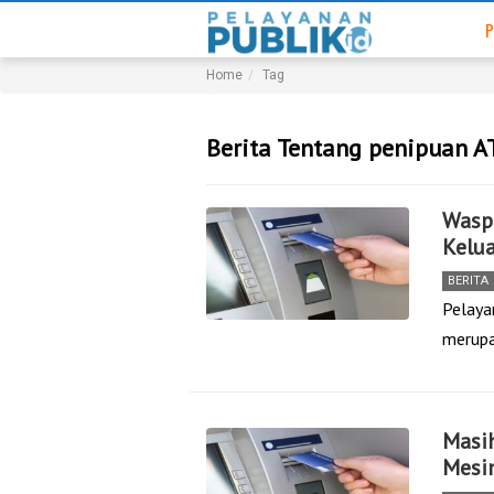
P
Home
Tag
Berita Tentang penipuan 
Wasp
Kelua
BERITA
Pelaya
merupa
Masih
Mesi