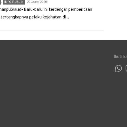
,
INFO PUBLIK
20 June 2020
nanpublik.id- Baru-baru ini terdengar pemberitaan
t tertangkapnya pelaku kejahatan di…
Ikuti k