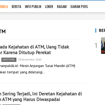
EMILU
BERITA
INFO PUBLIK
LOKER
RAGAM
SIARAN PERS
BE
ATM
1
ada Kejahatan di ATM, Uang Tidak
r Karena Ditutup Perekat
,
NASIONAL
20 November 2020
nanpublik.id- Mesin Anjungan Tunai Mandiri (ATM)
kan tempat yang didatangi…
 Sering Terjadi, Ini Deretan Kejahatan di
n ATM yang Harus Diwaspadai