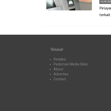
HUKUM
Pelaya
terkai
Telusuri
Redaksi
Pedoman Media Siber
About
Advertise
Contact