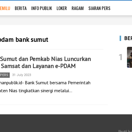
EMILU
BERITA
INFO PUBLIK
LOKER
RAGAM
SIARAN PERS
BE
-pdam bank sumut
1
 Sumut dan Pemkab Nias Luncurkan
i Samsat dan Layanan e-PDAM
 PERS
31 July 2023
nanpublik.id- Bank Sumut bersama Pemerintah
ten Nias tingkatkan sinergi melalui…
Ikuti k