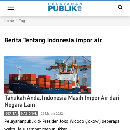
Toggle
navigation
Home
Tag
Berita Tentang Indonesia impor air
Tahukah Anda, Indonesia Masih Impor Air dari
Negara Lain
BERITA
,
NASIONAL
29 March 2022
Pelayananpublik.id- Presiden Joko Widodo (Jokowi) beberapa
waktu lalu sempat menunjukkan…