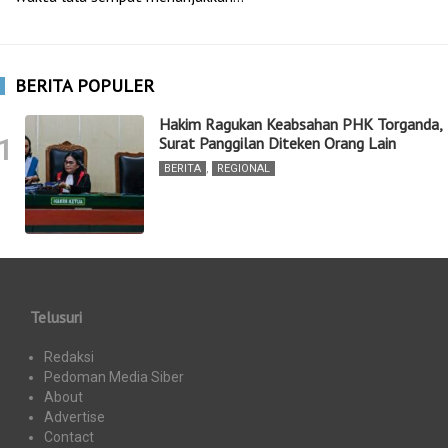
BERITA POPULER
Hakim Ragukan Keabsahan PHK Torganda,
1
Surat Panggilan Diteken Orang Lain
BERITA
,
REGIONAL
Telusuri
Redaksi
Pedoman Media Siber
About
Advertise
Contact