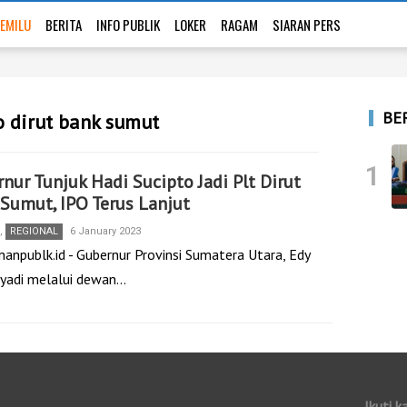
EMILU
BERITA
INFO PUBLIK
LOKER
RAGAM
SIARAN PERS
BE
o dirut bank sumut
1
nur Tunjuk Hadi Sucipto Jadi Plt Dirut
Sumut, IPO Terus Lanjut
,
REGIONAL
6 January 2023
nanpublk.id - Gubernur Provinsi Sumatera Utara, Edy
adi melalui dewan…
Ikuti k