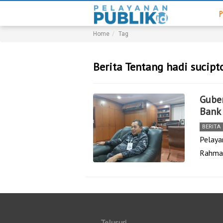
P
Home
Tag
Berita Tentang hadi sucipt
Guber
Bank 
BERITA
Pelaya
Rahmay
Telusuri