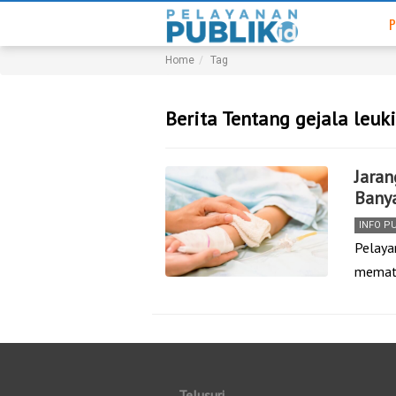
P
Home
Tag
Berita Tentang gejala leu
Jaran
Bany
INFO P
Pelaya
memati
Telusuri