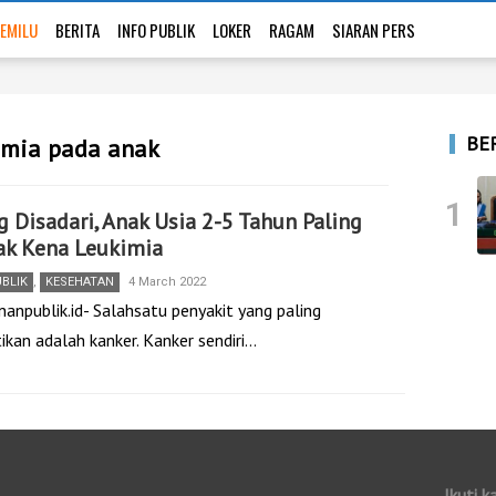
EMILU
BERITA
INFO PUBLIK
LOKER
RAGAM
SIARAN PERS
BE
kimia pada anak
1
g Disadari, Anak Usia 2-5 Tahun Paling
ak Kena Leukimia
UBLIK
,
KESEHATAN
4 March 2022
nanpublik.id- Salahsatu penyakit yang paling
kan adalah kanker. Kanker sendiri…
Ikuti k