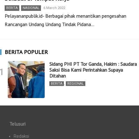
BERITA
,
NASIONAL
6 March 2022
Pelayananpublik.id- Berbagai pihak menantikan pengesahan
Rancangan Undang Undang Tindak Pidana…
BERITA POPULER
Sidang PHI PT Tor Ganda, Hakim : Saudara
1
Saksi Bisa Kami Perintahkan Supaya
Ditahan
BERITA
,
REGIONAL
Telusuri
Redaksi