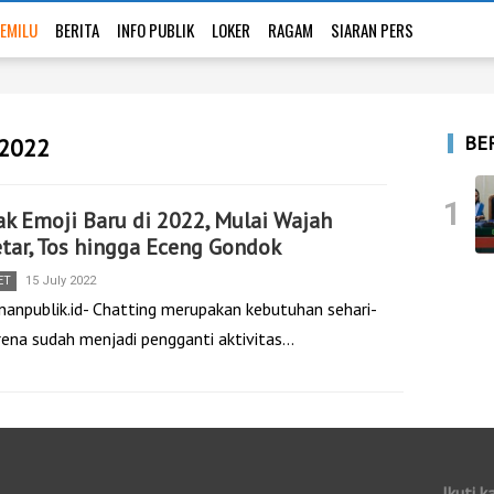
EMILU
BERITA
INFO PUBLIK
LOKER
RAGAM
SIARAN PERS
BE
 2022
1
k Emoji Baru di 2022, Mulai Wajah
tar, Tos hingga Eceng Gondok
ET
15 July 2022
nanpublik.id- Chatting merupakan kebutuhan sehari-
arena sudah menjadi pengganti aktivitas…
Ikuti k