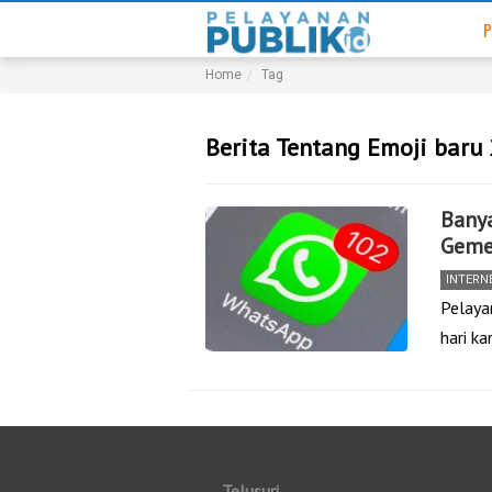
P
Home
Tag
Berita Tentang Emoji baru
Banya
Geme
INTERN
Pelaya
hari k
Telusuri