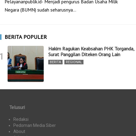
Pelayananpublik.id- Menjadi pengurus Badan Usaha Milik
Negara (BUMN) sudah seharusnya…
BERITA POPULER
Hakim Ragukan Keabsahan PHK Torganda,
1
Surat Panggilan Diteken Orang Lain
BERITA
,
REGIONAL
Telusuri
Redaksi
Pedoman Media Siber
About