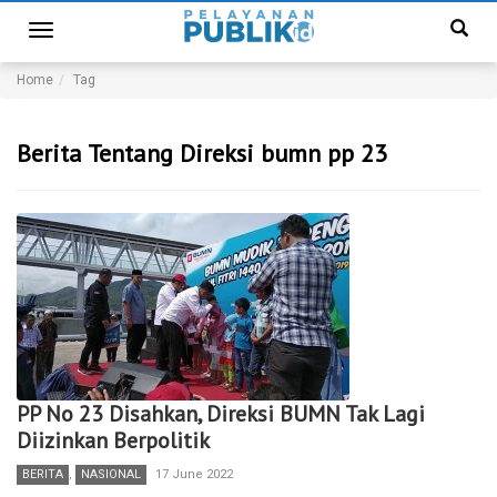
Toggle
navigation
Home
Tag
Berita Tentang Direksi bumn pp 23
PP No 23 Disahkan, Direksi BUMN Tak Lagi
Diizinkan Berpolitik
BERITA
,
NASIONAL
17 June 2022