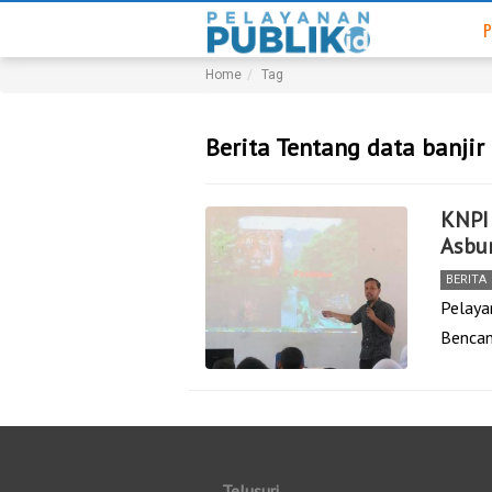
P
Home
Tag
Berita Tentang data banji
KNPI
Asbu
BERITA
Pelaya
Benca
Telusuri