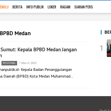
EMILU
BERITA
INFO PUBLIK
LOKER
RAGAM
SIARAN PERS
BE
r BPBD Medan
1
 Sumut: Kepala BPBD Medan Jangan
n
,
REGIONAL
1 March 2022
nanpublik.id- Kepala Badan Penanggulangan
na Daerah (BPBD) Kota Medan Muhammad…
Ikuti k