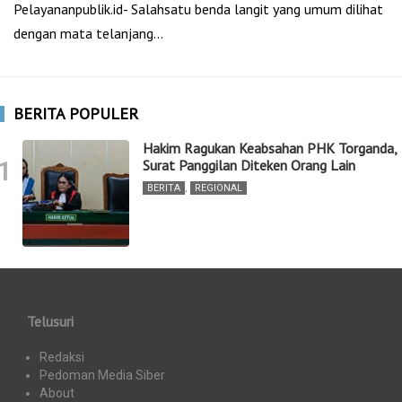
Pelayananpublik.id- Salahsatu benda langit yang umum dilihat
dengan mata telanjang…
BERITA POPULER
Hakim Ragukan Keabsahan PHK Torganda,
1
Surat Panggilan Diteken Orang Lain
BERITA
,
REGIONAL
Telusuri
Redaksi
Pedoman Media Siber
About