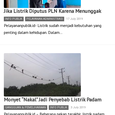
Jika Listrik Diputus PLN Karena Menunggak
INFO PUBLIK
,
PELAYANAN ADMINISTRASI
17 July 2019
Pelayananpublik.id- Listrik sudah menjadi kebutuhan yang
penting dalam kehidupan. Dalam…
Monyet “Nakal” Jadi Penyebab Listrik Padam
GANGGUAN & PEMELIHARAAN
,
INFO PUBLIK
3 July 2019
Pelayananpublik.id – Beberapa pekan terakhir, listrik padam