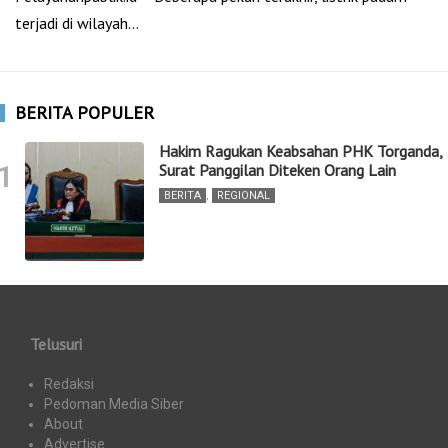
terjadi di wilayah…
BERITA POPULER
Hakim Ragukan Keabsahan PHK Torganda,
1
Surat Panggilan Diteken Orang Lain
BERITA
,
REGIONAL
Telusuri
Redaksi
Pedoman Media Siber
About
Advertise