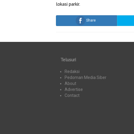
lokasi parkir.
Share
Telusuri
Redaksi
Pedoman Media Siber
About
Advertise
Contact