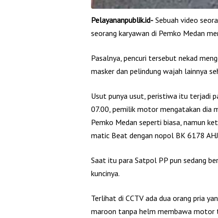
Pelayananpublik.id-
Sebuah video seor
seorang karyawan di Pemko Medan menj
Pasalnya, pencuri tersebut nekad me
masker dan pelindung wajah lainnya seh
Usut punya usut, peristiwa itu terjad
07.00, pemilik motor mengatakan dia 
Pemko Medan seperti biasa, namun keti
matic Beat dengan nopol BK 6178 AHJ i
Saat itu para Satpol PP pun sedang be
kuncinya.
Terlihat di CCTV ada dua orang pria ya
maroon tanpa helm membawa motor ter