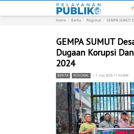
P
Home
Berita
Regional
GEMPA SUMUT Des
GEMPA SUMUT Desak
Dugaan Korupsi Dan
2024
BERITA
,
REGIONAL
/
1 July 2026 11:53 WIB