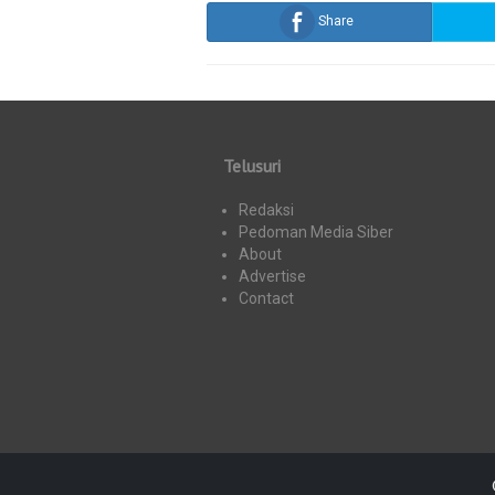
Share
Telusuri
Redaksi
Pedoman Media Siber
About
Advertise
Contact