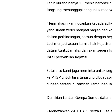
‎Lebih kurang hanya 15 menit berorasi
langsung menanggapi pengunjuk rasa ya
‎”Terimakasih kami ucapkan kepada ad
yang sudah terus menjadi bagian dari 
dalam perbincangan, namun dengan beg
tadi menjadi acuan kami pihak Kejatisu
dalam tuntutan aksi dan akan segera 
Intel perwakilan Kejatisu
‎Selain itu kami juga meminta untuk se
ke PTSP untuk bisa langsung dibuat spr
dugaan tersebut “tambah Tambunan Bag
‎Demikian tuntan Gempa Sumut dalam ak
‎- Menetapkan ZAD, UA, S, serta DS se