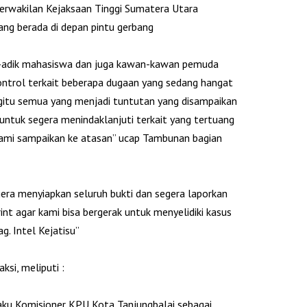
 perwakilan Kejaksaan Tinggi Sumatera Utara
ng berada di depan pintu gerbang
ik-adik mahasiswa dan juga kawan-kawan pemuda
kontrol terkait beberapa dugaan yang sedang hangat
itu semua yang menjadi tuntutan yang disampaikan
 untuk segera menindaklanjuti terkait yang tertuang
kami sampaikan ke atasan” ucap Tambunan bagian
gera menyiapkan seluruh bukti dan segera laporkan
int agar kami bisa bergerak untuk menyelidiki kasus
. Intel Kejatisu”
si, meliputi :
laku Komisioner KPU Kota Tanjungbalai sebagai