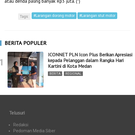
atau denda paling banyak Rp3 juta. (*)
#Larangan dorong motor
#Larangan stut motor
Tags:
BERITA POPULER
ICONNET PLN Icon Plus Berikan Apresiasi
1
kepada Pelanggan dalam Rangka Hari
Kartini di Kota Medan
BERITA
,
REGIONAL
Telusuri
Redaksi
Pedoman Media Siber