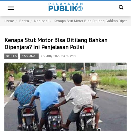
Toggle
navigation
Home
Berita
Nasional
Kenapa Stut Motor Bisa Ditilang Bahkan Dipenjar
Kenapa Stut Motor Bisa Ditilang Bahkan
Dipenjara? Ini Penjelasan Polisi
BERITA
,
NASIONAL
/
9 July 2022 23:50 WIB