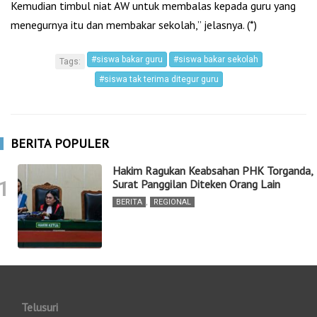
Kemudian timbul niat AW untuk membalas kepada guru yang
menegurnya itu dan membakar sekolah,” jelasnya. (*)
#siswa bakar guru
#siswa bakar sekolah
Tags:
#siswa tak terima ditegur guru
BERITA POPULER
Hakim Ragukan Keabsahan PHK Torganda,
1
Surat Panggilan Diteken Orang Lain
BERITA
,
REGIONAL
Telusuri