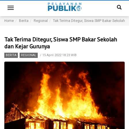
Toggle
navigation
Home
Berita
Regional
Tak Terima Ditegur, Siswa SMP Bakar Sekolah d
Tak Terima Ditegur, Siswa SMP Bakar Sekolah
dan Kejar Gurunya
BERITA
,
REGIONAL
/
15 April 2022 18:23 WIB