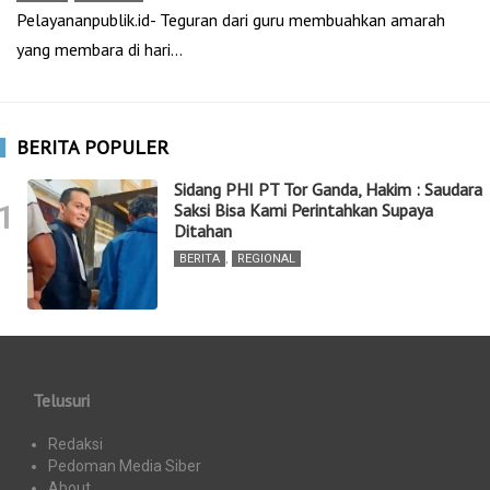
Pelayananpublik.id- Teguran dari guru membuahkan amarah
yang membara di hari…
BERITA POPULER
Sidang PHI PT Tor Ganda, Hakim : Saudara
1
Saksi Bisa Kami Perintahkan Supaya
Ditahan
BERITA
,
REGIONAL
Telusuri
Redaksi
Pedoman Media Siber
About