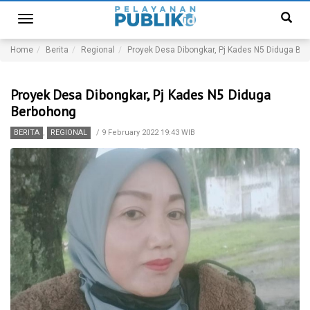
Toggle
navigation
Home
Berita
Regional
Proyek Desa Dibongkar, Pj Kades N5 Diduga Be
Proyek Desa Dibongkar, Pj Kades N5 Diduga
Berbohong
BERITA
,
REGIONAL
/
9 February 2022 19:43 WIB