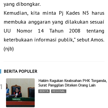
yang dibongkar.
Kemudian, kita minta Pj Kades N5 harus
membuka anggaran yang dilakukan sesuai
UU Nomor 14 Tahun 2008 tentang
keterbukaan informasi publik
,” sebut Amos.
(njb)
BERITA POPULER
Hakim Ragukan Keabsahan PHK Torganda,
1
Surat Panggilan Diteken Orang Lain
BERITA
,
REGIONAL