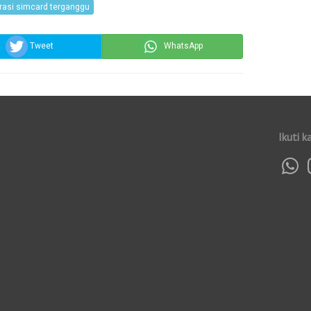
trasi simcard terganggu
Tweet
WhatsApp
Ikuti k