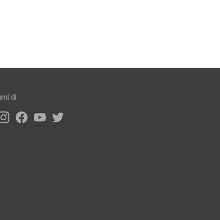
ami di