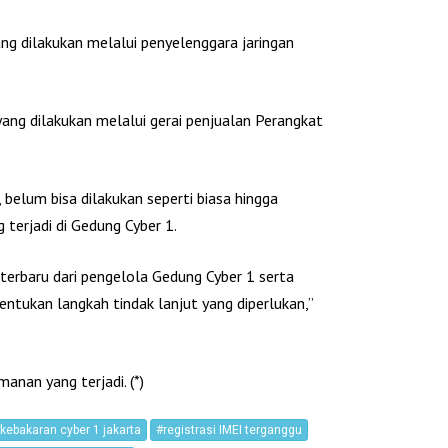
ng dilakukan melalui penyelenggara jaringan
yang dilakukan melalui gerai penjualan Perangkat
, belum bisa dilakukan seperti biasa hingga
 terjadi di Gedung Cyber 1.
terbaru dari pengelola Gedung Cyber 1 serta
tukan langkah tindak lanjut yang diperlukan,”
nan yang terjadi. (*)
kebakaran cyber 1 jakarta
#registrasi IMEI terganggu