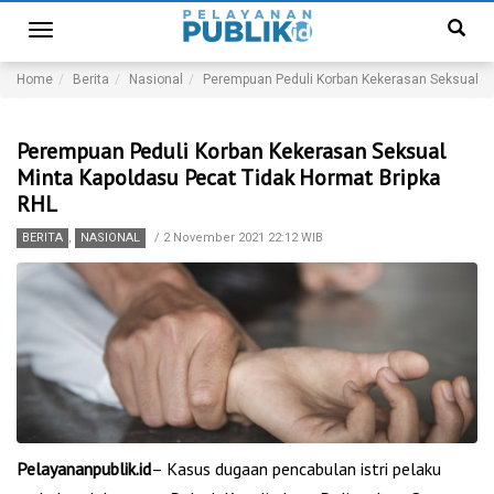
Toggle
navigation
Home
Berita
Nasional
Perempuan Peduli Korban Kekerasan Seksual Mi
Perempuan Peduli Korban Kekerasan Seksual
Minta Kapoldasu Pecat Tidak Hormat Bripka
RHL
BERITA
,
NASIONAL
/
2 November 2021 22:12 WIB
Pelayananpublik.id
– Kasus dugaan pencabulan istri pelaku