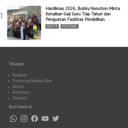
Hardiknas 2026, Bobby Nasution Minta
1
Kenaikan Gaji Guru Tiap Tahun dan
Penguatan Fasilitas Pendidikan
BERITA
,
REGIONAL
Telusuri
Redaksi
Pedoman Media Siber
About
Advertise
Contact
Ikuti kami di