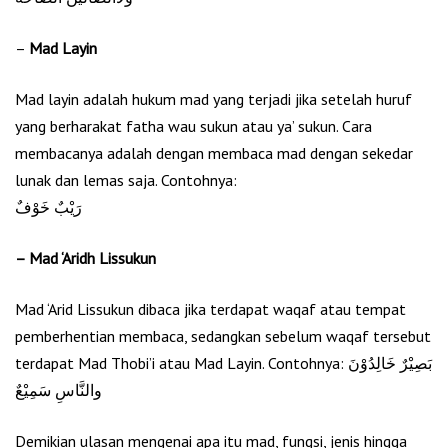
–
Mad Layin
Mad layin adalah hukum mad yang terjadi jika setelah huruf
yang berharakat fatha wau sukun atau ya’ sukun. Cara
membacanya adalah dengan membaca mad dengan sekedar
lunak dan lemas saja. Contohnya:
رَيْبٌ خَوْفٌ
– Mad ‘Aridh Lissukun
Mad ‘Arid Lissukun dibaca jika terdapat waqaf atau tempat
pemberhentian membaca, sedangkan sebelum waqaf tersebut
terdapat Mad Thobi’i atau Mad Layin. Contohnya: بَصِيْرٌ خَالِدُوْنَ
والنَّاسِ سَمِيْعٌ
Demikian ulasan mengenai apa itu mad, fungsi, jenis hingga