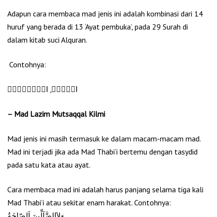
Adapun cara membaca mad jenis ini adalah kombinasi dari 14
huruf yang berada di 13 ‘Ayat pembuka’, pada 29 Surah di
dalam kitab suci Alquran.
Contohnya:
الۤمّۤ, الۤمّۤصۤۚ
– Mad Lazim Mutsaqqal Kilmi
Mad jenis ini masih termasuk ke dalam macam-macam mad.
Mad ini terjadi jika ada Mad Thabi’i bertemu dengan tasydid
pada satu kata atau ayat.
Cara membaca mad ini adalah harus panjang selama tiga kali
Mad Thabi’i atau sekitar enam harakat. Contohnya:
وَﻻَالضَّآلِّينَ اَلصّاخَةُ