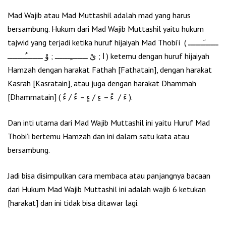
Mad Wajib atau Mad Muttashil adalah mad yang harus
bersambung. Hukum dari Mad Wajib Muttashil yaitu hukum
tajwid yang terjadi ketika huruf hijaiyah Mad Thobi’i ( ــــــَــــــ
ا ; يْ ـــــــِــــــ ; وْ ـــــــُـــــــ ) ketemu dengan huruf hijaiyah
Hamzah dengan harakat Fathah [Fathatain], dengan harakat
Kasrah [Kasratain], atau juga dengan harakat Dhammah
[Dhammatain] ( ءَ / ءً – ءِ / ءٍ – ءُ / ءٌ ).
Dan inti utama dari Mad Wajib Muttashil ini yaitu Huruf Mad
Thobi’i bertemu Hamzah dan ini dalam satu kata atau
bersambung.
Jadi bisa disimpulkan cara membaca atau panjangnya bacaan
dari Hukum Mad Wajib Muttashil ini adalah wajib 6 ketukan
[harakat] dan ini tidak bisa ditawar lagi.