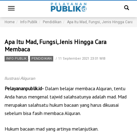
Toggle
navigation
Home
Info Publik
Pendidikan
Apa Itu Mad, Fungsi, Jenis Hingga Cara
Apa Itu Mad, Fungsi, Jenis Hingga Cara
Membaca
INFO PUBLIK
,
PENDIDIKAN
/
11 September 2021 23:01 WIB
Ilustrasi Alquran
Pelayananpublik.id-
Dalam belajar membaca Alquran, tentu
Anda harus mengenal tajwid salahsatunya adalah mad. Mad
merupakan salahsatu hukum bacaan yang harus dikuasai
sebelum bisa fasih membaca Alquran.
Hukum bacaan mad yang artinya melanjutkan.