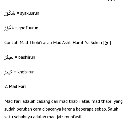
شَكُوْرٌ = syakuurun
غَفُوْرٌ = ghofuurun
Contoh Mad Thobi’i atau Mad Ashli Huruf Ya Sukun [يْ ]
بِصِيْرٌ = bashiirun
خَبِيْرٌ = khobiirun
2. Mad Far’i
Mad far’i adalah cabang dari mad thabi’i atau mad thabi’i yang
sudah berubah cara dibacanya karena beberapa sebab. Salah
satu sebabnya adalah mad jaiz munfasil.