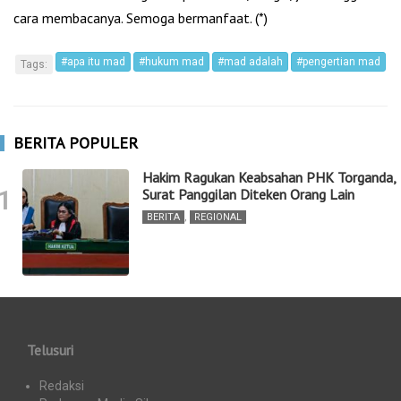
cara membacanya. Semoga bermanfaat. (*)
#apa itu mad
#hukum mad
#mad adalah
#pengertian mad
Tags:
BERITA POPULER
Hakim Ragukan Keabsahan PHK Torganda,
1
Surat Panggilan Diteken Orang Lain
BERITA
,
REGIONAL
Telusuri
Redaksi