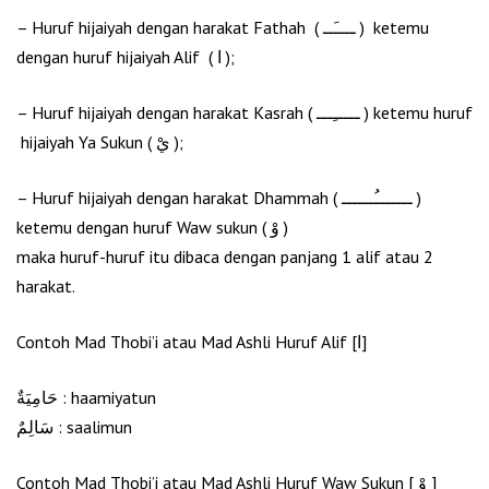
– Huruf hijaiyah dengan harakat Fathah ( ــــَــ ) ketemu
dengan huruf hijaiyah Alif ( ا );
– Huruf hijaiyah dengan harakat Kasrah ( ـــــِـــ ) ketemu huruf
hijaiyah Ya Sukun ( يْ );
– Huruf hijaiyah dengan harakat Dhammah ( ـــــــُــــــ )
ketemu dengan huruf Waw sukun ( وْ )
maka huruf-huruf itu dibaca dengan panjang 1 alif atau 2
harakat.
Contoh Mad Thobi’i atau Mad Ashli Huruf Alif [ا]
حَامِيَةٌ : haamiyatun
سَالِمٌ : saalimun
Contoh Mad Thobi’i atau Mad Ashli Huruf Waw Sukun [ وْ ]