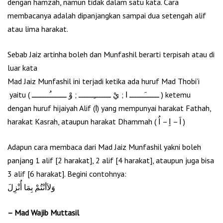
dengan hamzah, namun tidak dalam satu kata. Cara
membacanya adalah dipanjangkan sampai dua setengah alif
atau lima harakat.
Sebab Jaiz artinha boleh dan Munfashil berarti terpisah atau di
luar kata
Mad Jaiz Munfashil ini terjadi ketika ada huruf Mad Thobi’i
yaitu ( ــــــَــــــ ا ; يْ ـــــــِــــــ ; وْ ـــــــُـــــــ ) ketemu
dengan huruf hijaiyah Alif (ا) yang mempunyai harakat Fathah,
harakat Kasrah, ataupun harakat Dhammah ( اَ – اِ – اُ )
Adapun cara membaca dari Mad Jaiz Munfashil yakni boleh
panjang 1 alif [2 harakat], 2 alif [4 harakat], ataupun juga bisa
3 alif [6 harakat]. Begini contohnya:
وَﻻَأنْتُمْ بِمَا أُنْزِلَ
– Mad Wajib Muttasil