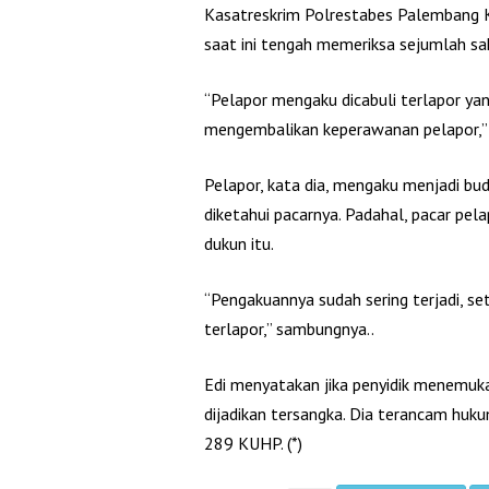
Kasatreskrim Polrestabes Palembang
saat ini tengah memeriksa sejumlah sak
“Pelapor mengaku dicabuli terlapor ya
mengembalikan keperawanan pelapor,” t
Pelapor, kata dia, mengaku menjadi bu
diketahui pacarnya. Padahal, pacar pe
dukun itu.
“Pengakuannya sudah sering terjadi, seti
terlapor,” sambungnya..
Edi menyatakan jika penyidik menemuka
dijadikan tersangka. Dia terancam huk
289 KUHP. (*)