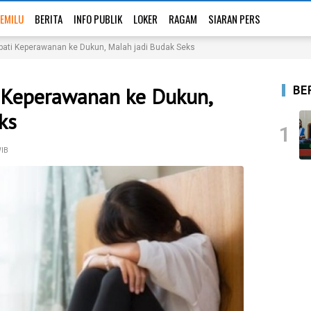
EMILU
BERITA
INFO PUBLIK
LOKER
RAGAM
SIARAN PERS
bati Keperawanan ke Dukun, Malah jadi Budak Seks
BE
i Keperawanan ke Dukun,
ks
1
WIB