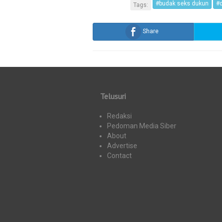
#budak seks dukun
#
Tags:
Share
Telusuri
Redaksi
Pedoman Media Siber
About
Advertise
Contact