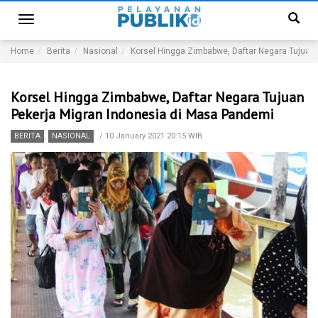
Toggle
navigation
Home
Berita
Nasional
Korsel Hingga Zimbabwe, Daftar Negara Tujuan
Korsel Hingga Zimbabwe, Daftar Negara Tujuan
Pekerja Migran Indonesia di Masa Pandemi
BERITA
,
NASIONAL
/
10 January 2021 20:15 WIB