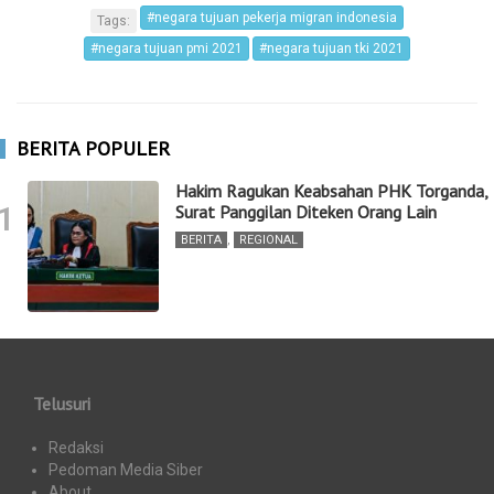
#negara tujuan pekerja migran indonesia
Tags:
#negara tujuan pmi 2021
#negara tujuan tki 2021
BERITA POPULER
Hakim Ragukan Keabsahan PHK Torganda,
1
Surat Panggilan Diteken Orang Lain
BERITA
,
REGIONAL
Telusuri
Redaksi
Pedoman Media Siber
About