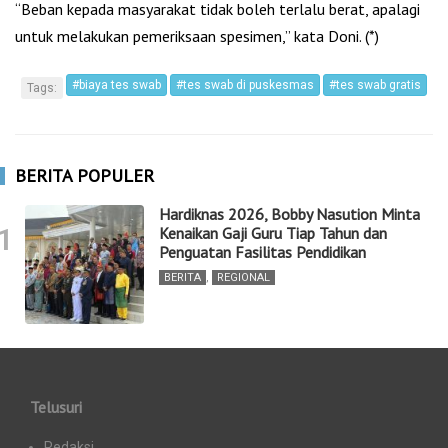
“Beban kepada masyarakat tidak boleh terlalu berat, apalagi
untuk melakukan pemeriksaan spesimen,” kata Doni. (*)
#biaya tes swab
#tes swab di puskesmas
#tes swab gratis
Tags:
BERITA POPULER
Hardiknas 2026, Bobby Nasution Minta
1
Kenaikan Gaji Guru Tiap Tahun dan
Penguatan Fasilitas Pendidikan
BERITA
,
REGIONAL
Telusuri
Redaksi