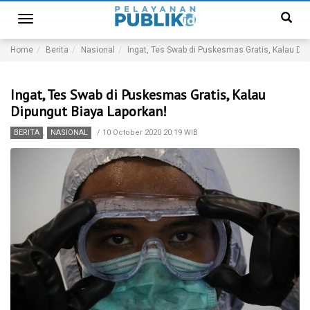
Toggle
navigation
Home
Berita
Nasional
Ingat, Tes Swab di Puskesmas Gratis, Kalau Dip
Ingat, Tes Swab di Puskesmas Gratis, Kalau
Dipungut Biaya Laporkan!
BERITA
,
NASIONAL
/
10 October 2020 20:19 WIB