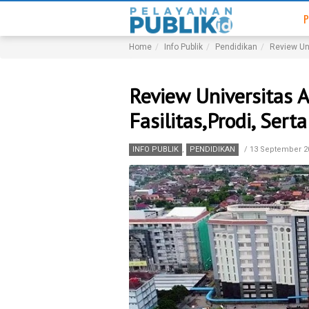
P
Home
Info Publik
Pendidikan
Review Uni
Review Universitas 
Fasilitas,Prodi, Sert
INFO PUBLIK
,
PENDIDIKAN
/
13 September 2