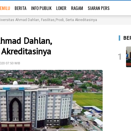
EMILU
BERITA
INFO PUBLIK
LOKER
RAGAM
SIARAN PERS
versitas Ahmad Dahlan, Fasilitas,Prodi, Serta Akreditasinya
BE
Ahmad Dahlan,
a Akreditasinya
1
020 07:50 WIB