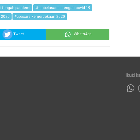
i tengah pandemi
#tujubelasan di tengah covid 19
s 2020
#upacara kemerdekaan 2020
Tweet
WhatsApp
Ikuti k