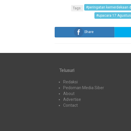
#peringatan kemerdekaan d
Tags:
#upacara 17 Agustu
Share
Telusuri
Redaksi
Pedoman Media Siber
About
Advertise
Contact