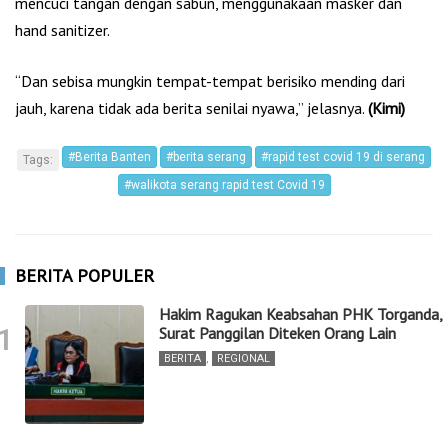
mencuci tangan dengan sabun, menggunakaan masker dan
hand sanitizer.
“Dan sebisa mungkin tempat-tempat berisiko mending dari
jauh, karena tidak ada berita senilai nyawa,” jelasnya.
(Kimi)
#Berita Banten
#berita serang
#rapid test covid 19 di serang
Tags:
#walikota serang rapid test Covid 19
BERITA POPULER
Hakim Ragukan Keabsahan PHK Torganda,
1
Surat Panggilan Diteken Orang Lain
BERITA
,
REGIONAL