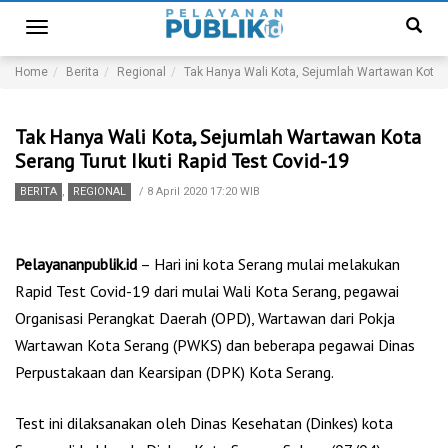
Toggle
navigation
Home
Berita
Regional
Tak Hanya Wali Kota, Sejumlah Wartawan Kota Se
Tak Hanya Wali Kota, Sejumlah Wartawan Kota
Serang Turut Ikuti Rapid Test Covid-19
BERITA
,
REGIONAL
/
8 April 2020 17:20 WIB
Pelayananpublik.id
– Hari ini kota Serang mulai melakukan
Rapid Test Covid-19 dari mulai Wali Kota Serang, pegawai
Organisasi Perangkat Daerah (OPD), Wartawan dari Pokja
Wartawan Kota Serang (PWKS) dan beberapa pegawai Dinas
Perpustakaan dan Kearsipan (DPK) Kota Serang.
Test ini dilaksanakan oleh Dinas Kesehatan (Dinkes) kota