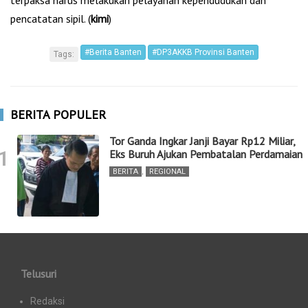
terpaksa harus melakukan pelayanan kependudukan dan
pencatatan sipil. (
kimi
)
#Berita Banten
#DP3AKKB Provinsi Banten
Tags:
BERITA POPULER
Tor Ganda Ingkar Janji Bayar Rp12 Miliar,
1
Eks Buruh Ajukan Pembatalan Perdamaian
BERITA
,
REGIONAL
Telusuri
Redaksi