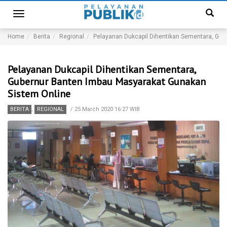
Toggle
navigation
Home
Berita
Regional
Pelayanan Dukcapil Dihentikan Sementara, Gu
Pelayanan Dukcapil Dihentikan Sementara,
Gubernur Banten Imbau Masyarakat Gunakan
Sistem Online
BERITA
,
REGIONAL
/
25 March 2020 16:27 WIB