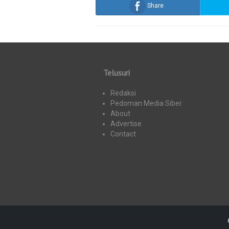
Share
Telusuri
Redaksi
Pedoman Media Siber
About
Advertise
Contact