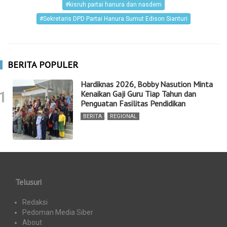
#kisruh partai hanura dan nasdem
#Sekretaris DPD Partai Hanura Sumut Edison Sianturi
BERITA POPULER
Hardiknas 2026, Bobby Nasution Minta
1
Kenaikan Gaji Guru Tiap Tahun dan
Penguatan Fasilitas Pendidikan
BERITA
,
REGIONAL
Telusuri
Redaksi
Pedoman Media Siber
About