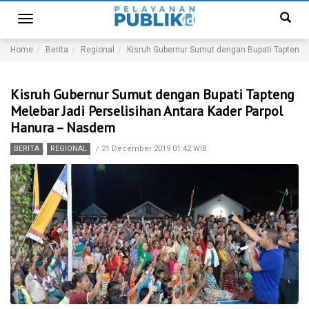
Toggle
navigation
Home
Berita
Regional
Kisruh Gubernur Sumut dengan Bupati Tapteng 
Kisruh Gubernur Sumut dengan Bupati Tapteng
Melebar Jadi Perselisihan Antara Kader Parpol
Hanura – Nasdem
BERITA
,
REGIONAL
/
21 December 2019 01:42 WIB