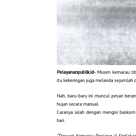
Pelayananpublik.id-
Musim kemarau tiba
itu kekeringan juga melanda sejumlah d
Nah, baru-baru ini muncul pesan ber
hujan secara manual.
Caranya ialah dengan mengisi baskom 
hari.
“Darurat Kemarau Panjang !! Sediak