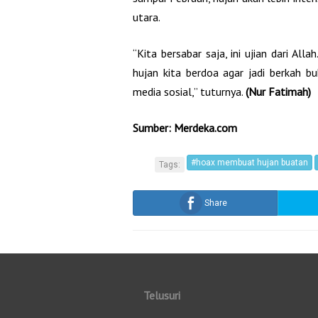
utara.
“Kita bersabar saja, ini ujian dari All
hujan kita berdoa agar jadi berkah bu
media sosial,” tuturnya.
(Nur Fatimah)
Sumber: Merdeka.com
#hoax membuat hujan buatan
Tags:
Share
Telusuri