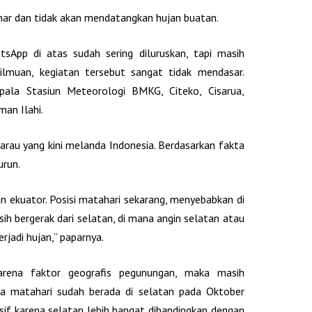
nar dan tidak akan mendatangkan hujan buatan.
tsApp di atas sudah sering diluruskan, tapi masih
keilmuan, kegiatan tersebut sangat tidak mendasar.
Kepala Stasiun Meteorologi BMKG, Citeko, Cisarua,
man Ilahi.
rau yang kini melanda Indonesia. Berdasarkan fakta
urun.
tan ekuator. Posisi matahari sekarang, menyebabkan di
ih bergerak dari selatan, di mana angin selatan atau
erjadi hujan,” paparnya.
arena faktor geografis pegunungan, maka masih
ika matahari sudah berada di selatan pada Oktober
nsif karena selatan lebih hangat dibandingkan dengan