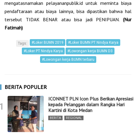
mengatasnamakan pelayananpublik.id untuk meminta biaya
pendaftaraan atau biaya lainnya, bisa dipastikan bahwa hal
tersebut TIDAK BENAR atau bisa jadi PENIPUAN.
(Nur
Fatimah)
#Loker BUMN 2019
#Loker BUMN PT Nindya Karya
Tags:
#Loker PT Nindya Karya
#Lowongan kerja BUMN D3
#Lowongan kerja BUMN terbaru
BERITA POPULER
ICONNET PLN Icon Plus Berikan Apresiasi
1
kepada Pelanggan dalam Rangka Hari
Kartini di Kota Medan
BERITA
,
REGIONAL