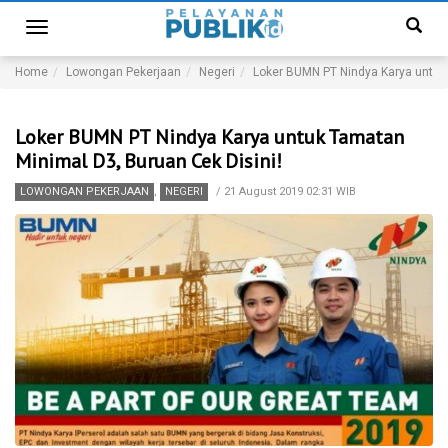
Toggle
navigation
Home
Lowongan Pekerjaan
Negeri
Loker BUMN PT Nindya Karya untuk 
Loker BUMN PT Nindya Karya untuk Tamatan
Minimal D3, Buruan Cek Disini!
LOWONGAN PEKERJAAN
,
NEGERI
/
21 August 2019 02:31 WIB