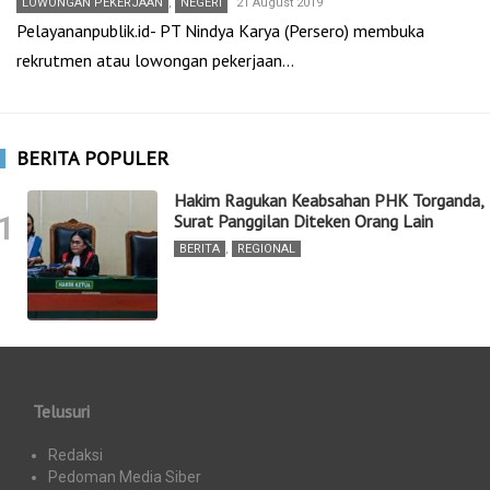
LOWONGAN PEKERJAAN
,
NEGERI
21 August 2019
Pelayananpublik.id- PT Nindya Karya (Persero) membuka
rekrutmen atau lowongan pekerjaan…
BERITA POPULER
Hakim Ragukan Keabsahan PHK Torganda,
1
Surat Panggilan Diteken Orang Lain
BERITA
,
REGIONAL
Telusuri
Redaksi
Pedoman Media Siber