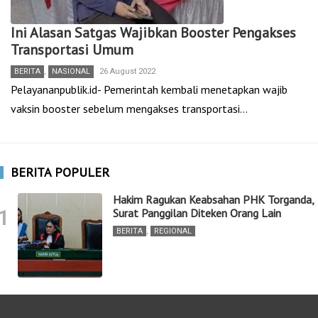
Ini Alasan Satgas Wajibkan Booster Pengakses
Transportasi Umum
BERITA
,
NASIONAL
26 August 2022
Pelayananpublik.id- Pemerintah kembali menetapkan wajib
vaksin booster sebelum mengakses transportasi…
BERITA POPULER
Hakim Ragukan Keabsahan PHK Torganda,
1
Surat Panggilan Diteken Orang Lain
BERITA
,
REGIONAL