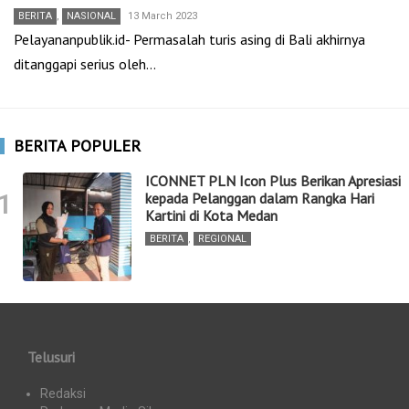
BERITA
,
NASIONAL
13 March 2023
Pelayananpublik.id- Permasalah turis asing di Bali akhirnya
ditanggapi serius oleh…
BERITA POPULER
ICONNET PLN Icon Plus Berikan Apresiasi
1
kepada Pelanggan dalam Rangka Hari
Kartini di Kota Medan
BERITA
,
REGIONAL
Telusuri
Redaksi