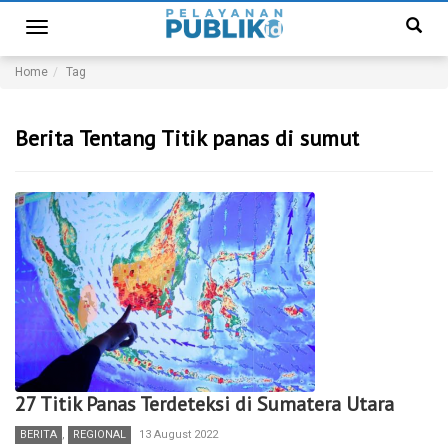
Toggle
navigation
Home
Tag
Berita Tentang Titik panas di sumut
27 Titik Panas Terdeteksi di Sumatera Utara
BERITA
,
REGIONAL
13 August 2022