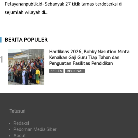
Pelayananpublik.id- Sebanyak 27 titik lamas terdeterksi di
sejumlah wilayah di…
BERITA POPULER
Hardiknas 2026, Bobby Nasution Minta
1
Kenaikan Gaji Guru Tiap Tahun dan
Penguatan Fasilitas Pendidikan
BERITA
,
REGIONAL
Telusuri
Redaksi
Pedoman Media Siber
About