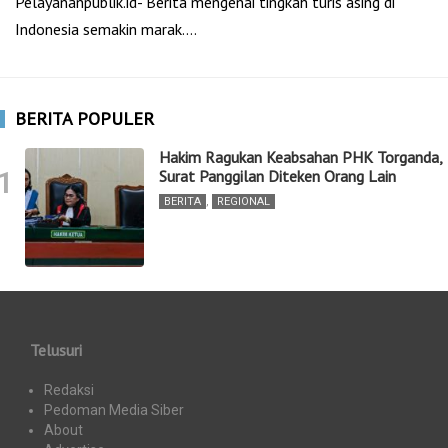
Pelayananpublik.id- Berita mengenai tingkah turis asing di
Indonesia semakin marak.…
BERITA POPULER
Hakim Ragukan Keabsahan PHK Torganda,
1
Surat Panggilan Diteken Orang Lain
BERITA
,
REGIONAL
Telusuri
Redaksi
Pedoman Media Siber
About