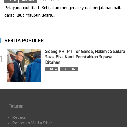
BERITA
,
NASIONAL
7 March 2022
Pelayananpublik.id- Kebijakan mengenai syarat perjalanan baik
darat, laut maupun udara…
BERITA POPULER
Sidang PHI PT Tor Ganda, Hakim : Saudara
1
Saksi Bisa Kami Perintahkan Supaya
Ditahan
BERITA
,
REGIONAL
Telusuri
Redaksi
Pedoman Media Siber