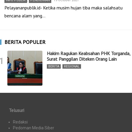
INFO PUBLIK
,
PENDIDIKAN
19 October 2021
Pelayananpublik.id- Ketika musim hujan tiba maka salahsatu
bencana alam yang…
BERITA POPULER
Hakim Ragukan Keabsahan PHK Torganda,
1
Surat Panggilan Diteken Orang Lain
BERITA
,
REGIONAL
Telusuri
Redaksi
Pedoman Media Siber