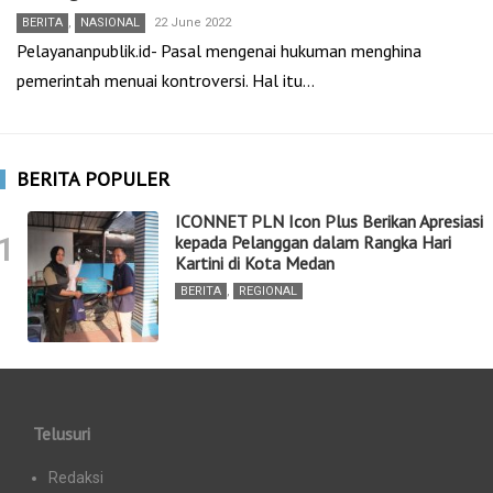
BERITA
,
NASIONAL
22 June 2022
Pelayananpublik.id- Pasal mengenai hukuman menghina
pemerintah menuai kontroversi. Hal itu…
BERITA POPULER
ICONNET PLN Icon Plus Berikan Apresiasi
1
kepada Pelanggan dalam Rangka Hari
Kartini di Kota Medan
BERITA
,
REGIONAL
Telusuri
Redaksi