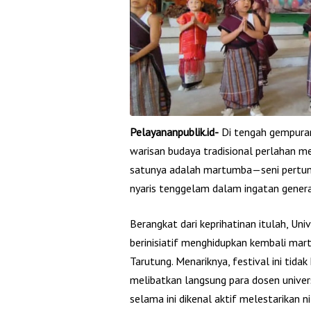
Pelayananpublik.id-
Di tengah gempuran
warisan budaya tradisional perlahan m
satunya adalah martumba—seni pertun
nyaris tenggelam dalam ingatan gener
Berangkat dari keprihatinan itulah, 
berinisiatif menghidupkan kembali mar
Tarutung. Menariknya, festival ini tida
melibatkan langsung para dosen univer
selama ini dikenal aktif melestarikan ni