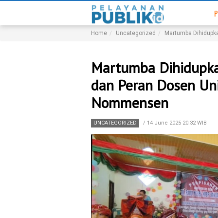
P
Home
Uncategorized
Martumba Dihidupk
Martumba Dihidupka
dan Peran Dosen Un
Nommensen
UNCATEGORIZED
/
14 June 2025 20:32 WIB