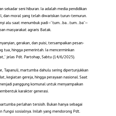
 sekadar seni hiburan. Ia adalah media pendidikan
tual, dan moral yang telah diwariskan turun-temurun.
 bunyi alu saat menumbuk padi—“tum…ba…tum…ba”—
pan masyarakat agraris Batak.
yanyian, gerakan, dan puisi, tersampaikan pesan-
g tua, hingga pemerintah. Ia mencerminkan
at,” jelas Pdt. Partohap, Sabtu (14/6/2025).
e, Tapanuli, martumba dahulu sering dipertunjukkan
at, kegiatan gereja, hingga perayaan nasional. Saat
 menjadi panggung komunal untuk menyampaikan
membentuk karakter generasi.
rtumba perlahan tersisih. Bukan hanya sebagai
 dan fungsi sosialnya. Inilah yang mendorong Pdt.