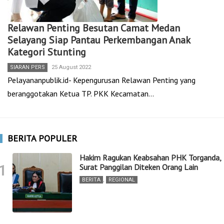
Relawan Penting Besutan Camat Medan
Selayang Siap Pantau Perkembangan Anak
Kategori Stunting
SIARAN PERS
25 August 2022
Pelayananpublik.id- Kepengurusan Relawan Penting yang
beranggotakan Ketua TP. PKK Kecamatan…
BERITA POPULER
Hakim Ragukan Keabsahan PHK Torganda,
1
Surat Panggilan Diteken Orang Lain
BERITA
,
REGIONAL