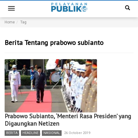
Toggle
navigation
Home
Tag
Berita Tentang prabowo subianto
Prabowo Subianto, ‘Menteri Rasa Presiden’ yang
Digaungkan Netizen
BERITA
,
HEADLINE
,
NASIONAL
26 October 2019