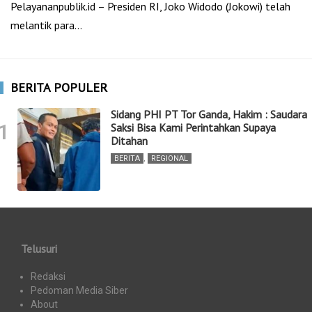
Pelayananpublik.id – Presiden RI, Joko Widodo (Jokowi) telah
melantik para…
BERITA POPULER
Sidang PHI PT Tor Ganda, Hakim : Saudara
1
Saksi Bisa Kami Perintahkan Supaya
Ditahan
BERITA
,
REGIONAL
Telusuri
Redaksi
Pedoman Media Siber
About