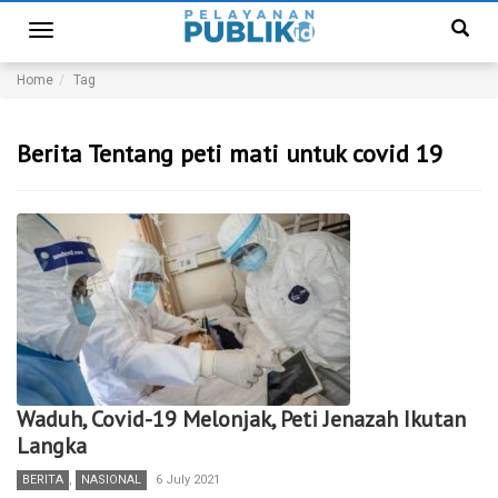
Toggle
navigation
Home
Tag
Berita Tentang peti mati untuk covid 19
Waduh, Covid-19 Melonjak, Peti Jenazah Ikutan
Langka
BERITA
,
NASIONAL
6 July 2021