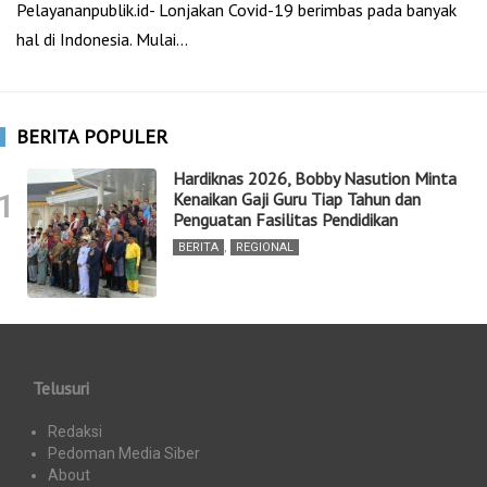
Pelayananpublik.id- Lonjakan Covid-19 berimbas pada banyak
hal di Indonesia. Mulai…
BERITA POPULER
Hardiknas 2026, Bobby Nasution Minta
1
Kenaikan Gaji Guru Tiap Tahun dan
Penguatan Fasilitas Pendidikan
BERITA
,
REGIONAL
Telusuri
Redaksi
Pedoman Media Siber
About